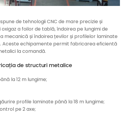
ispune de tehnologii CNC de mare precizie și
oxigaz a foilor de tablă, îndoirea pe lungimi de
 mecanică și îndoirea țevilor și profilelor laminate
 m. Aceste echipamente permit fabricarea eficientă
 metalici la comandă.
ricația de structuri metalice
ână la 12 m lungime;
urire profile laminate până la 18 m lungime;
control pe 2 axe;