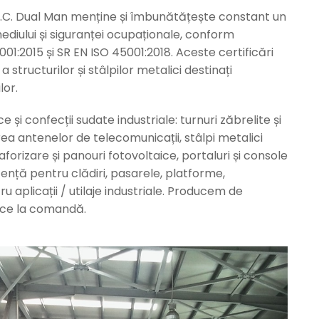
, S.C. Dual Man menține și îmbunătățește constant un
ediului și siguranței ocupaționale, conform
01:2015 și SR EN ISO 45001:2018. Aceste certificări
 structurilor și stâlpilor metalici destinați
lor.
și confecții sudate industriale: turnuri zăbrelite și
ea antenelor de telecomunicații, stâlpi metalici
aforizare și panouri fotovoltaice, portaluri și console
tență pentru clădiri, pasarele, platforme,
u aplicații / utilaje industriale. Producem de
ce la comandă.