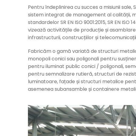
Pentru îndeplinirea cu succes a misiunii sale
sistem integrat de management al calității, m
standardelor SR EN ISO 9001:2015, SR EN ISO 140
vizează activitățile de producție și asamblare a
infrastructurii, construcțiilor și telecomunicații
Fabricăm o gamă variată de structuri metalice 
monopoli conici sau poligonali pentru susținer
pentru iluminat public conici / poligonali, sem
pentru semnalizare rutieră, structuri de rezis
luminatoare, fațade și structuri metalice pentr
asemenea subansamble și containere metali