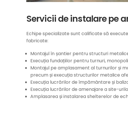
Servicii de instalare p
Echipe specializate sunt calificate să execut
fabricate:
Montajul în șantier pentru structuri metalic
Execuția fundațiilor pentru turnuri, monopoli, 
Montajul pe amplasament al turnurilor și mon
precum și execuția structurilor metalice af
Execuția lucrărilor de împământare și baliza
Execuția lucrărilor de amenajare a site-uril
Amplasarea și instalarea shelterelor de echi