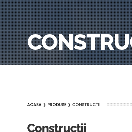
CONSTRUC
ACASA
❯
PRODUSE
❯ CONSTRUCȚII
Construcții