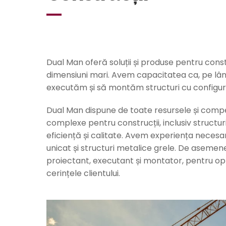
Dual Man oferă soluții și produse pentru cons
dimensiuni mari. Avem capacitatea ca, pe lâng
executăm și să montăm structuri cu configuraț
Dual Man dispune de toate resursele și compet
complexe pentru construcții, inclusiv structuri
eficiență și calitate. Avem experiența necesa
unicat și structuri metalice grele. De asemen
proiectant, executant și montator, pentru opt
cerințele clientului.