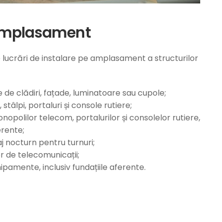
e amplasament
e lucrări de instalare pe amplasament a structurilor
e de clădiri, fațade, luminatoare sau cupole;
stâlpi, portaluri și console rutiere;
opolilor telecom, portalurilor și consolelor rutiere,
erente;
j nocturn pentru turnuri;
or de telecomunicații;
pamente, inclusiv fundațiile aferente.