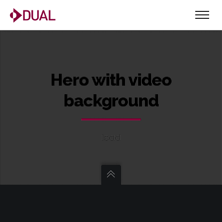
Hero with video
background
lead